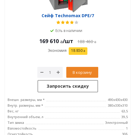
Сейф Technomax DPE/7
Есть в наличии
169 610
/шт
188 460
Экономия
18 850
В корзину
Запросить скидку
Внешн. размеры, мм *
490х430х430
Внутр. размеры, мм *
380х330х310
Вес, кг
63,5
Внутренний объем, л
39,5
Тип замка
Электронный
Взломостойкость
1
Огнестойкость
30Б