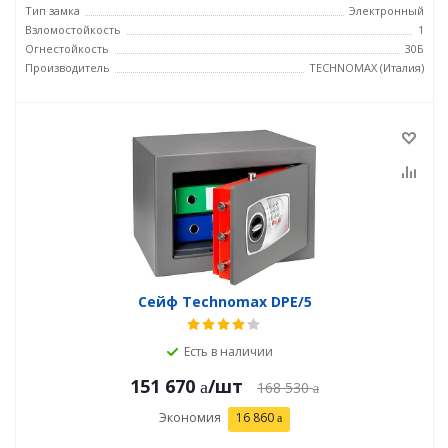
Тип замка
Электронный
Взломостойкость
1
Огнестойкость
30Б
Производитель
TECHNOMAX (Италия)
Сейф Technomax DPE/5
Есть в наличии
151 670
/шт
168 530
Экономия
16 860