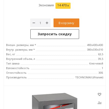
Экономия
14 470
В корзину
Запросить скидку
Внешн. размеры, мм *
490х430х430
Внутр. размеры, мм *
380х330х310
Вес, кг
63,5
Внутренний объем, л
39,5
Тип замка
Ключевой
Взломостойкость
1
Огнестойкость
30Б
Производитель
TECHNOMAX (Италия)