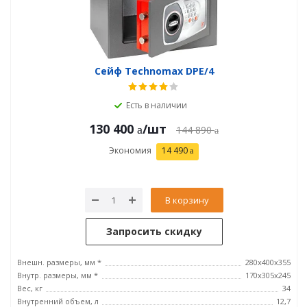
Сейф Technomax DPE/4
Есть в наличии
130 400
/шт
144 890
Экономия
14 490
В корзину
Запросить скидку
Внешн. размеры, мм *
280х400х355
Внутр. размеры, мм *
170х305х245
Вес, кг
34
Внутренний объем, л
12,7