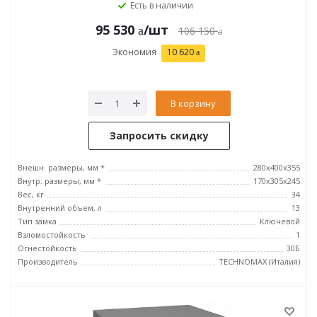
Есть в наличии
95 530
/шт
106 150
Экономия
10 620
В корзину
Запросить скидку
Внешн. размеры, мм *
280х400х355
Внутр. размеры, мм *
170х305х245
Вес, кг
34
Внутренний объем, л
13
Тип замка
Ключевой
Взломостойкость
1
Огнестойкость
30Б
Производитель
TECHNOMAX (Италия)