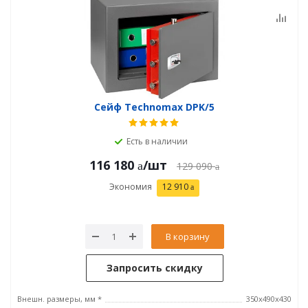
Сейф Technomax DPK/5
Есть в наличии
116 180
/шт
129 090
Экономия
12 910
В корзину
Запросить скидку
Внешн. размеры, мм *
350х490х430