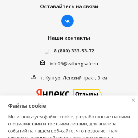
Оставайтесь на связи
Наши контакты
8 (800) 333-53-72
info06@valbergsafe.ru
г. Кунгур, Ленский тракт, 3 км
Файлы cookie
Мы используем файлы cookie, разработанные нашими
2016-2026 © VALBERGSAFE.RU — Интернет-магазин
специалистами и третьими лицами, для анализа
событий на нашем веб-сайте, что позволяет нам
сейфов Valberg и металлической мебели Практик.
улучшать взаимодействие с пользователями и