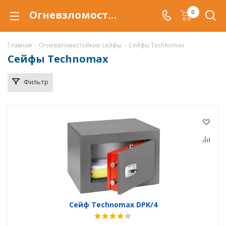
Огневзломостойкий сейф Technomax купить в Кунгуре, сейфы Technomax с защитой от взлома и от огня по низкой цене c доставкой
0
Главная
-
Огневзломостойкие сейфы
-
Сейфы Technomax
Сейфы Technomax
Фильтр
Сейф Technomax DPK/4