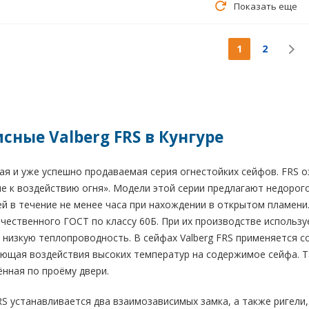
Показать еще
1
2
ные Valberg FRS в Кунгуре
я и уже успешно продаваемая серия огнестойких сейфов. FRS озна
е к воздействию огня». Модели этой серии предлагают недорог
ей в течение не менее часа при нахождении в открытом пламен
чественного ГОСТ по классу 60Б. При их производстве используе
низкую теплопроводность. В сейфах Valberg FRS применяется 
ающая воздействия высоких температур на содержимое сейфа. 
нная по проёму двери.
S устанавливается два взаимозависимых замка, а также ригел