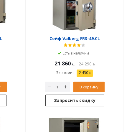
L
Сейф Valberg FRS-49.CL
Есть в наличии
21 860
24 290
Экономия
2 430
у
В корзину
Запросить скидку