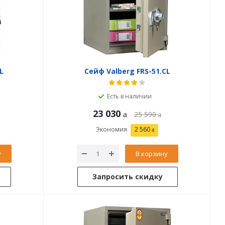
L
Сейф Valberg FRS-51.CL
Есть в наличии
23 030
25 590
Экономия
2 560
у
В корзину
Запросить скидку