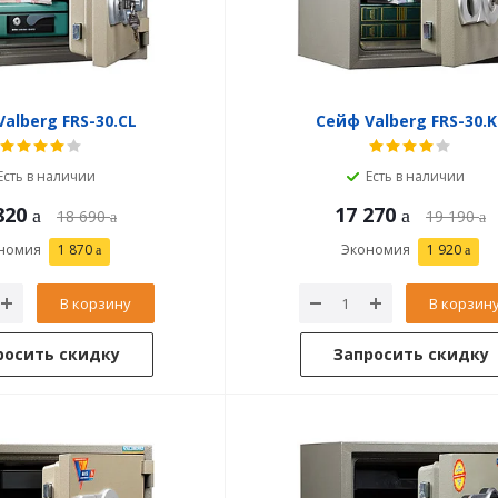
alberg FRS-30.CL
Сейф Valberg FRS-30.K
Есть в наличии
Есть в наличии
820
17 270
18 690
19 190
номия
1 870
Экономия
1 920
В корзину
В корзин
росить скидку
Запросить скидку