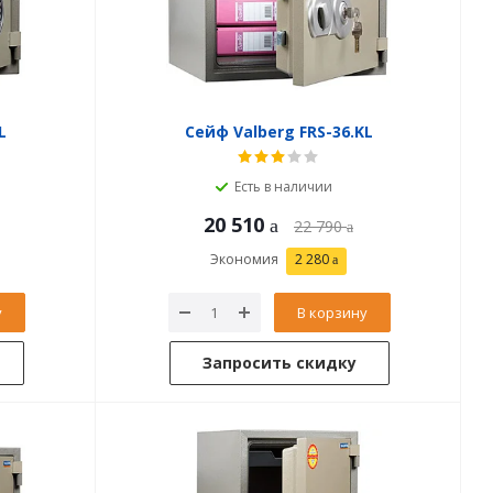
L
Сейф Valberg FRS-36.KL
Есть в наличии
20 510
22 790
Экономия
2 280
у
В корзину
Запросить скидку