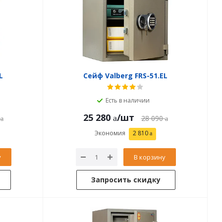
L
Сейф Valberg FRS-51.EL
Есть в наличии
25 280
/шт
28 090
Экономия
2 810
у
В корзину
Запросить скидку