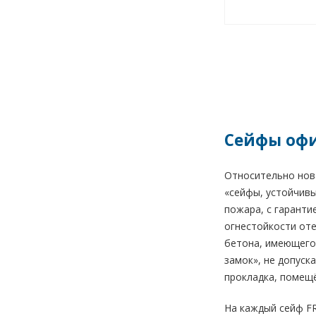
Сейфы офис
Относительно нова
«сейфы, устойчивы
пожара, с гаранти
огнестойкости оте
бетона, имеющего 
замок», не допуск
прокладка, помещё
На каждый сейф FR