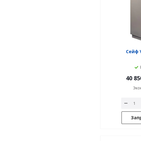
Сейф V
40 85
Эко
Зап