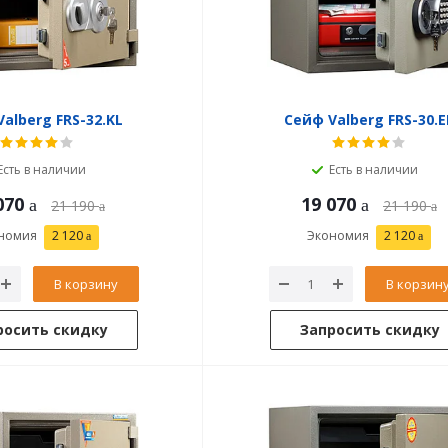
alberg FRS-32.KL
Сейф Valberg FRS-30.E
Есть в наличии
Есть в наличии
070
19 070
21 190
21 190
номия
2 120
Экономия
2 120
В корзину
В корзин
росить скидку
Запросить скидку