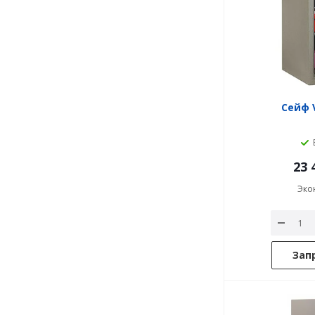
Сейф V
23 
Эко
Зап