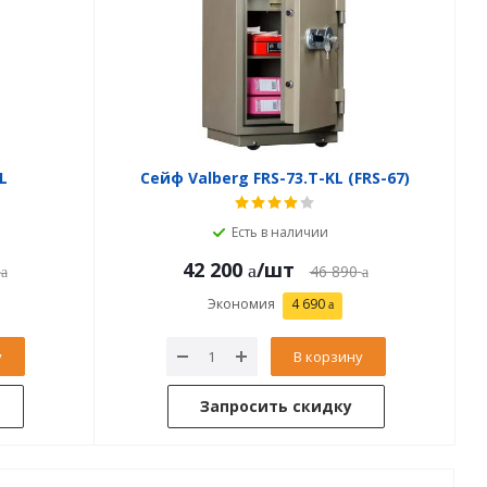
L
Сейф Valberg FRS-73.T-KL (FRS-67)
Есть в наличии
42 200
/шт
46 890
Экономия
4 690
у
В корзину
Запросить скидку