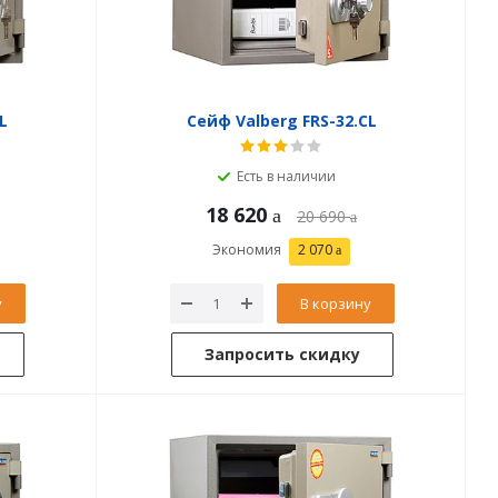
L
Сейф Valberg FRS-32.CL
Есть в наличии
18 620
20 690
Экономия
2 070
у
В корзину
Запросить скидку