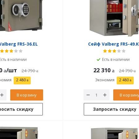
alberg FRS-36.EL
Сейф Valberg FRS-49.K
Есть в наличии
Есть в наличии
0
/шт
22 310
24 790
24 790
номия
2 480
Экономия
2 480
В корзину
В корзин
росить скидку
Запросить скидку