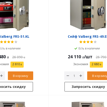
alberg FRS-51.KL
Сейф Valberg FRS-49.E
Есть в наличии
Есть в наличии
480
24 110
/шт
26 090
26 790
номия
2 610
Экономия
2 680
В корзину
В корзин
росить скидку
Запросить скидку