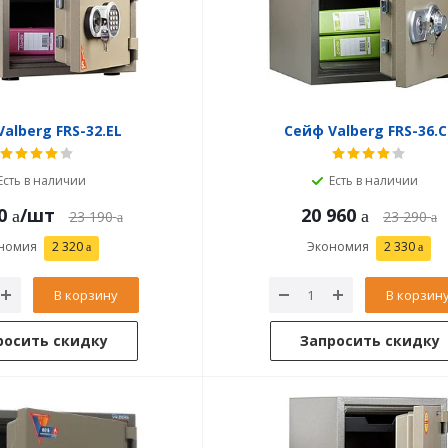
alberg FRS-32.EL
Сейф Valberg FRS-36.C
Есть в наличии
Есть в наличии
0
/шт
20 960
23 190
23 290
номия
2 320
Экономия
2 330
В корзину
В корзин
росить скидку
Запросить скидку