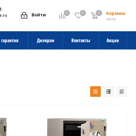
2
Корзина
0
0
0
0
Войти
e.ru
пуста
 гарантия
Дилерам
Контакты
Акции