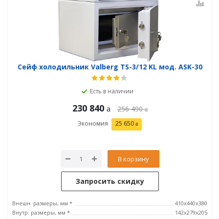
Сейф холодильник Valberg TS-3/12 KL мод. ASK-30
Есть в наличии
230 840
256 490
Экономия
25 650
В корзину
Запросить скидку
Внешн. размеры, мм *
410x440x380
Внутр. размеры, мм *
142x279x205