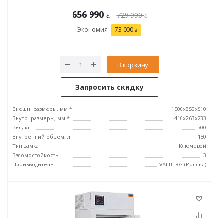
656 990
729 990
Экономия
73 000
В корзину
Запросить скидку
Внешн. размеры, мм *
1500x850x510
Внутр. размеры, мм *
410x263x233
Вес, кг
700
Внутренний объем, л
150
Тип замка
Ключевой
Взломостойкость
3
Производитель
VALBERG (Россия)