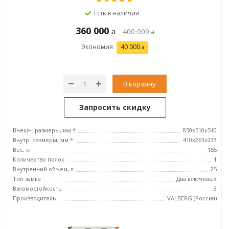
Есть в наличии
360 000
400 000
Экономия
40 000
В корзину
Запросить скидку
Внешн. размеры, мм *
850x510x510
Внутр. размеры, мм *
410x263x233
Вес, кг
155
Количество полок
1
Внутренний объем, л
25
Тип замка
Два ключевых
Взломостойкость
3
Производитель
VALBERG (Россия)