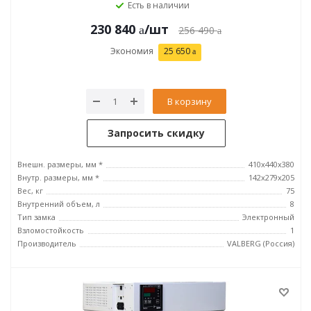
Есть в наличии
230 840
/шт
256 490
Экономия
25 650
В корзину
Запросить скидку
Внешн. размеры, мм *
410x440x380
Внутр. размеры, мм *
142x279x205
Вес, кг
75
Внутренний объем, л
8
Тип замка
Электронный
Взломостойкость
1
Производитель
VALBERG (Россия)