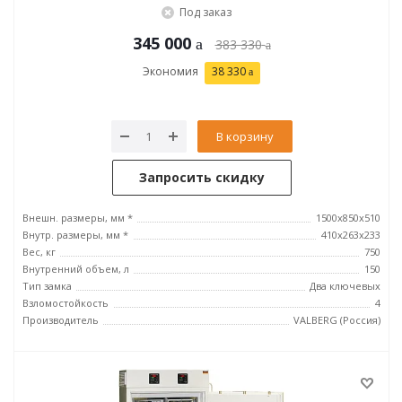
Под заказ
345 000
383 330
Экономия
38 330
В корзину
Запросить скидку
Внешн. размеры, мм *
1500x850x510
Внутр. размеры, мм *
410x263x233
Вес, кг
750
Внутренний объем, л
150
Тип замка
Два ключевых
Взломостойкость
4
Производитель
VALBERG (Россия)