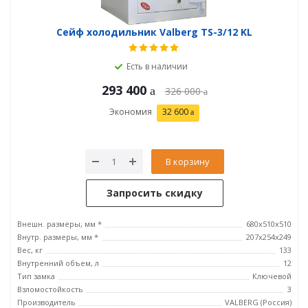
Сейф холодильник Valberg TS-3/12 KL
Есть в наличии
293 400
326 000
Экономия
32 600
В корзину
Запросить скидку
Внешн. размеры, мм *
680x510x510
Внутр. размеры, мм *
207x254x249
Вес, кг
133
Внутренний объем, л
12
Тип замка
Ключевой
Взломостойкость
3
Производитель
VALBERG (Россия)