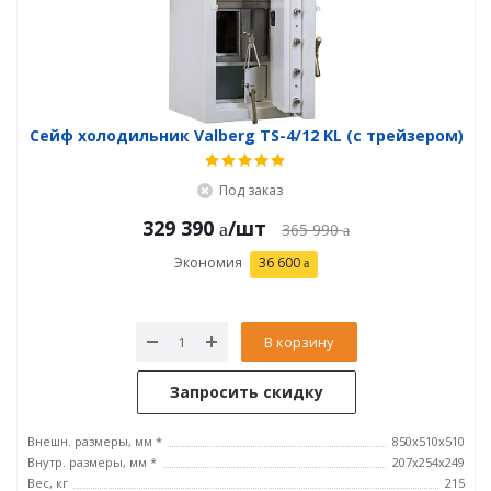
Сейф холодильник Valberg TS-4/12 KL (с трейзером)
Под заказ
329 390
/шт
365 990
Экономия
36 600
В корзину
Запросить скидку
Внешн. размеры, мм *
850x510x510
Внутр. размеры, мм *
207x254x249
Вес, кг
215