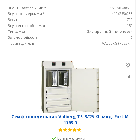
Внешн. размеры, мм *
1500x850x510
Внутр. размеры, мм *
410x263x233
Вес, кг
700
Внутренний объем, л
150
Тип замка
Электронный + ключевой
Взломостойкость
3
Производитель
VALBERG (Россия)
Сейф холодильник Valberg TS-3/25 KL мод. Fort М
1385.3
Есть в наличии